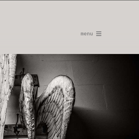
menu
La Planche-Contact
L’Installation de Hannut 09.2024
L’Installation de Bruxelles 12.2023
L’Installation de Mouscron 04.2023
Ateliers & workshops
Contacter l’auteur
Shopping
GIFT