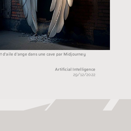
t d’aile d’ange dans une cave par Midjourney
Artificial Intelligence
29/12/2022