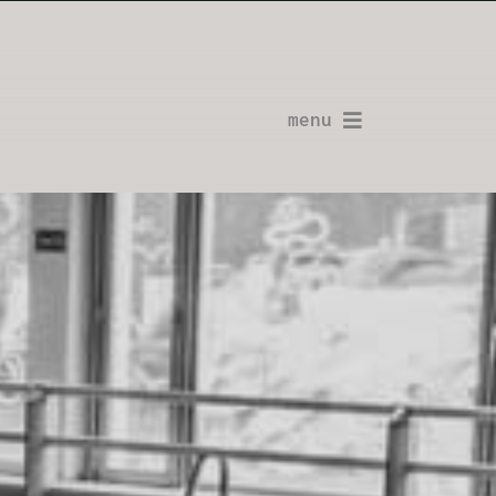
menu
La Planche-Contact
L’Installation de Hannut 09.2024
L’Installation de Bruxelles 12.2023
L’Installation de Mouscron 04.2023
Ateliers & workshops
Contacter l’auteur
Shopping
GIFT