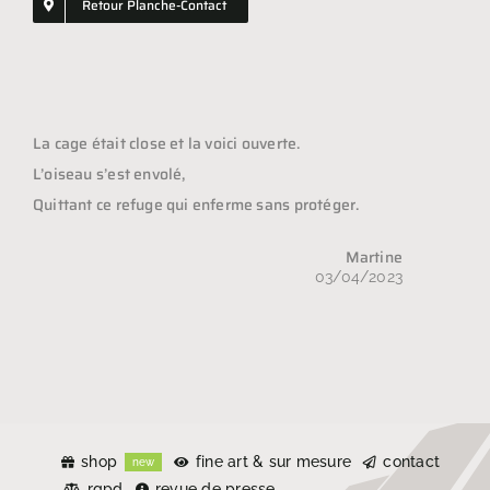
Retour Planche-Contact
Shopping
GIFT
La cage était close et la voici ouverte.
L’oiseau s’est envolé,
Quittant ce refuge qui enferme sans protéger.
Martine
03/04/2023
shop
fine art & sur mesure
contact
new
rgpd
revue de presse