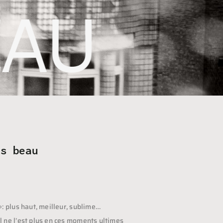
EAU
us beau
 »: plus haut, meilleur, sublime…
l ne l’est plus en ces moments ultimes