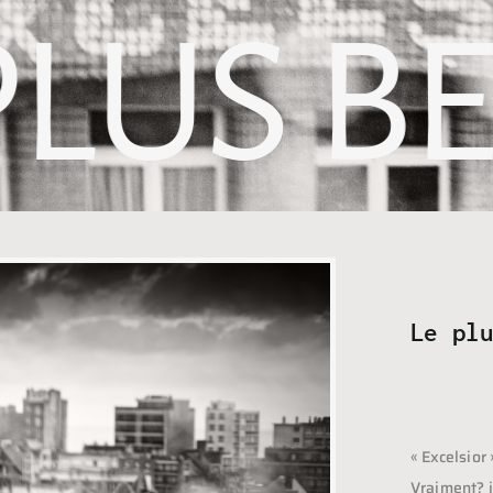
PLUS B
Le pl
« Excelsior
Vraiment? i