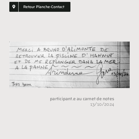
Retour Planche-Contact
Shopping
GIFT
participant.e au carnet de notes
13/10/2024