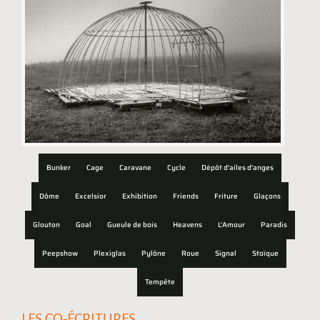
Bunker
Cage
Caravane
Cycle
Dépôt d'ailes d'anges
Dôme
Excelsior
Exhibition
Friends
Friture
Glaçons
Glouton
Goal
Gueule de bois
Heavens
L'Amour
Paradis
Peepshow
Plexiglas
Pylône
Roue
Signal
Stoïque
Tempête
LES CO-ÉCRITURES